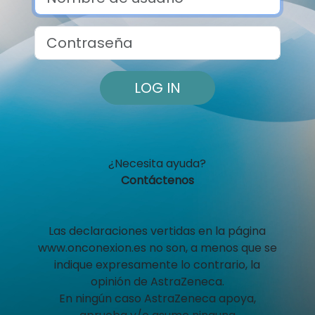
Contraseña
LOG IN
¿Necesita ayuda?
Contáctenos
Las declaraciones vertidas en la página
www.onconexion.es no son, a menos que se
indique expresamente lo contrario, la
opinión de AstraZeneca.
En ningún caso AstraZeneca apoya,